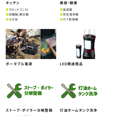
キッチン
美容・健康
カセットコンロ
加湿器
炊飯鍋/無水鍋
空気清浄機
その他
ガス乾燥機
ポータブル電源
LED関連商品
ストーブ・ボイラー分解整備
灯油ホームタンク洗浄