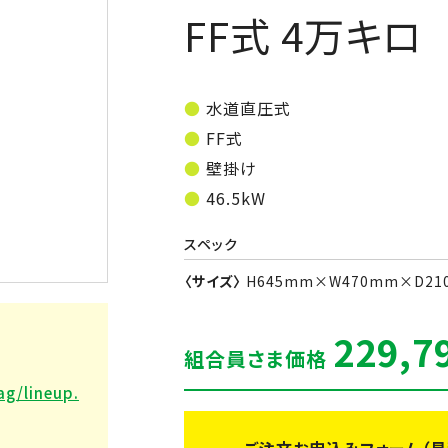
FF式 4万キ
水道直圧式
FF式
壁掛け
46.5kW
スペック
〈サイズ〉
H645mm×W470mm×D21
229,7
組合員さま価格
ag/lineup.