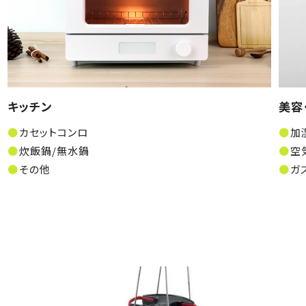
キッチン
美容
カセットコンロ
加
炊飯鍋/無水鍋
空
その他
ガ