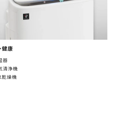
・健康
湿器
気清浄機
ス乾燥機