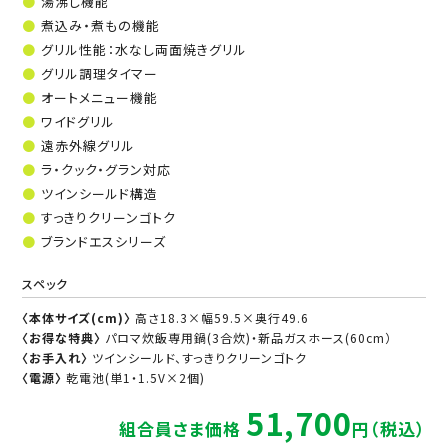
湯沸し機能
煮込み・煮もの機能
グリル性能：水なし両面焼きグリル
グリル調理タイマー
オートメニュー機能
ワイドグリル
遠赤外線グリル
ラ・クック・グラン対応
ツインシールド構造
すっきりクリーンゴトク
ブランドエスシリーズ
スペック
〈本体サイズ(cm)〉
高さ18.3×幅59.5×奥行49.6
〈お得な特典〉
パロマ炊飯専用鍋(3合炊)・新品ガスホース(60cm）
〈お手入れ〉
ツインシールド、すっきりクリーンゴトク
〈電源〉
乾電池(単1・1.5V×2個)
51,700
組合員さま価格
円（税込）