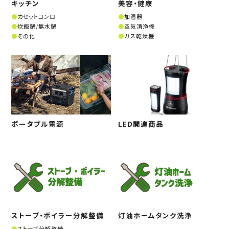
キッチン
美容・健康
カセットコンロ
加湿器
炊飯鍋/無水鍋
空気清浄機
その他
ガス乾燥機
ポータブル電源
LED関連商品
ストーブ・ボイラー分解整備
灯油ホームタンク洗浄
ストーブ分解整備