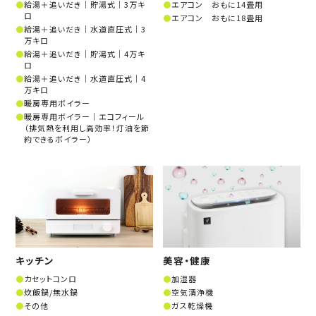
給湯＋追いだき│貯湯式│3万キ
エアコン おもに14畳用
ロ
エアコン おもに18畳用
給湯＋追いだき│水道直圧式│3
万キロ
給湯＋追いだき│貯湯式│4万キ
ロ
給湯＋追いだき│水道直圧式│4
万キロ
暖房専用ボイラー
暖房専用ボイラー│エコフィール
（排気熱を利用し高効率！灯油を節
約できるボイラー）
キッチン
美容・健康
カセットコンロ
加湿器
炊飯鍋/無水鍋
空気清浄機
その他
ガス乾燥機