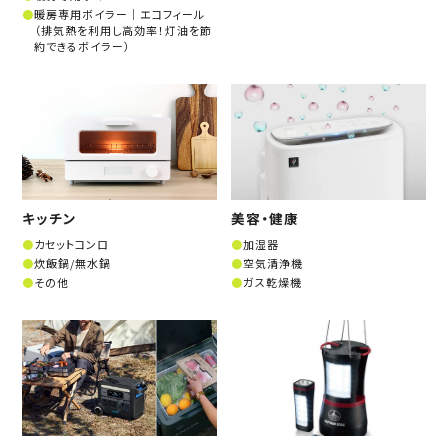
暖房専用ボイラー│エコフィール
（排気熱を利用し高効率！灯油を節
約できるボイラー）
キッチン
美容・健康
カセットコンロ
加湿器
炊飯鍋/無水鍋
空気清浄機
その他
ガス乾燥機