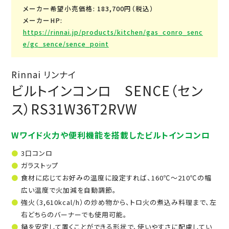
メーカー希望小売価格: 183,700円（税込）
メーカーHP:
https://rinnai.jp/products/kitchen/gas_conro_senc
e/gc_sence/sence_point
Rinnai リンナイ
ビルトインコンロ SENCE（セン
ス）RS31W36T2RVW
Wワイド火力や便利機能を搭載したビルトインコンロ
3口コンロ
ガラストップ
食材に応じてお好みの温度に設定すれば、160℃～210℃の幅
広い温度で火加減を自動調節。
強火（3,610kcal/h）の炒め物から、トロ火の煮込み料理まで、左
右どちらのバーナーでも使用可能。
鍋を安定して置くことができる形状で、使いやすさに配慮してい