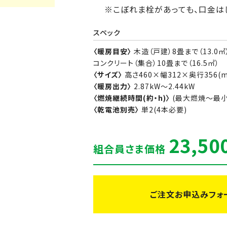
※こぼれま栓があっても、口金は
スペック
〈暖房目安〉
木造（戸建）8畳まで（13.0㎡
コンクリート（集合）10畳まで（16.5㎡）
〈サイズ〉
高さ460×幅312×奥行356(m
〈暖房出力〉
2.87kW～2.44kW
〈燃焼継続時間(約・h)〉
(最大燃焼～最小燃
〈乾電池別売〉
単2(4本必要)
23,50
組合員さま価格
ご注文お申込みフォ