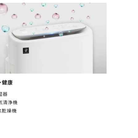
・健康
湿器
気清浄機
ス乾燥機