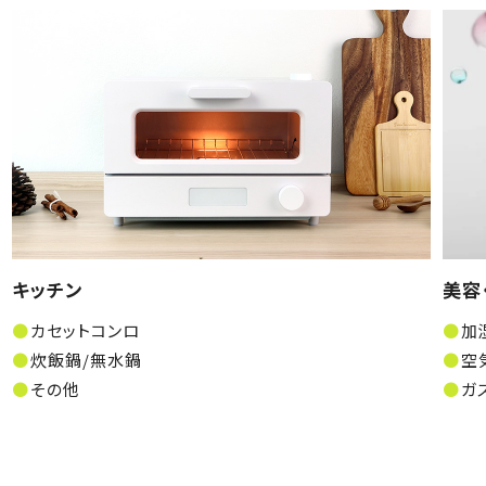
キッチン
美容
カセットコンロ
加
炊飯鍋/無水鍋
空
その他
ガ