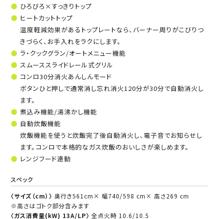
ひろびろ×すっきりトップ
ヒートカットトップ
温度軽減効果があるトップレートなら、バーナー周りがこびりつ
きづらく、お手入れをラクにします。
ラ・クックグラン/オートメニュー機能
スムーススライドレール式グリル
コンロ30分消火あんしんモード
ボタンひと押しで通常消し忘れ消火120分が30分で自動消火し
ます。
煮込み機能/湯沸かし機能
自動炊飯機能
炊飯機能を使うと炊飯完了後自動消火し、電子音でお知らせし
ます。コンロで本格的なガス炊飯のおいしさが楽しめます。
レンジフード連動
スペック
〈サイズ（cm）〉
奥行き561cm× 幅740/598 cm× 高さ269 cm
※高さはゴトク部分含みます
〈ガス消費量(kW) 13A/LP〉
全点火時 10.6/10.5