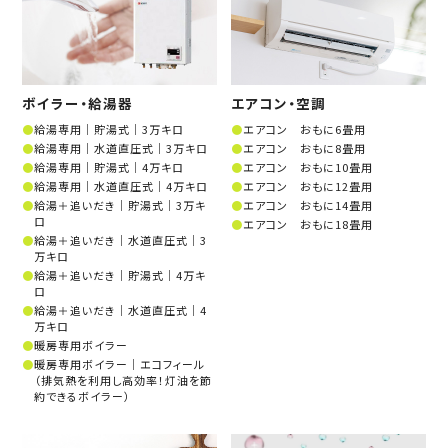
ボイラー・給湯器
エアコン・空調
給湯専用│貯湯式│3万キロ
エアコン おもに6畳用
給湯専用│水道直圧式│3万キロ
エアコン おもに8畳用
給湯専用│貯湯式│4万キロ
エアコン おもに10畳用
給湯専用│水道直圧式│4万キロ
エアコン おもに12畳用
給湯＋追いだき│貯湯式│3万キ
エアコン おもに14畳用
ロ
エアコン おもに18畳用
給湯＋追いだき│水道直圧式│3
万キロ
給湯＋追いだき│貯湯式│4万キ
ロ
給湯＋追いだき│水道直圧式│4
万キロ
暖房専用ボイラー
暖房専用ボイラー│エコフィール
（排気熱を利用し高効率！灯油を節
約できるボイラー）