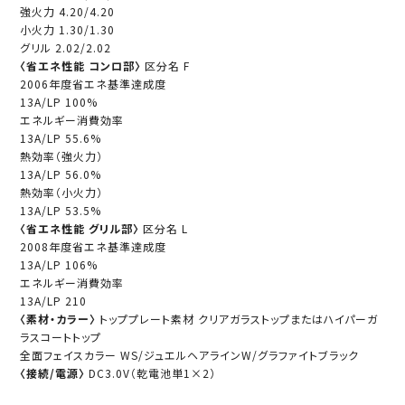
強火力 4.20/4.20
小火力 1.30/1.30
グリル 2.02/2.02
〈省エネ性能 コンロ部〉
区分名 F
2006年度省エネ基準達成度
13A/LP 100%
エネルギー消費効率
13A/LP 55.6%
熱効率（強火力）
13A/LP 56.0%
熱効率（小火力）
13A/LP 53.5%
〈省エネ性能 グリル部〉
区分名 L
2008年度省エネ基準達成度
13A/LP 106%
エネルギー消費効率
13A/LP 210
〈素材・カラー〉
トッププレート素材 クリアガラストップまたはハイパーガ
ラスコートトップ
全面フェイスカラー WS/ジュエルヘアラインW/グラファイトブラック
〈接続/電源〉
DC3.0V（乾電池単1×2）