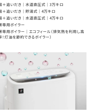
湯＋追いだき│水道直圧式│3万キロ
湯＋追いだき│貯湯式│4万キロ
湯＋追いだき│水道直圧式│4万キロ
房専用ボイラー
房専用ボイラー│エコフィール（排気熱を利用し高
率！灯油を節約できるボイラー）