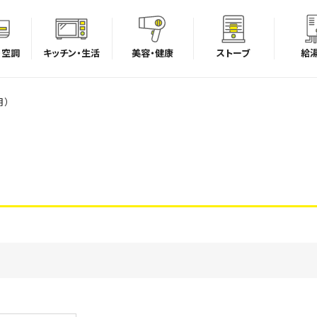
・空調
キッチン・生活
美容・健康
ストーブ
給
用）