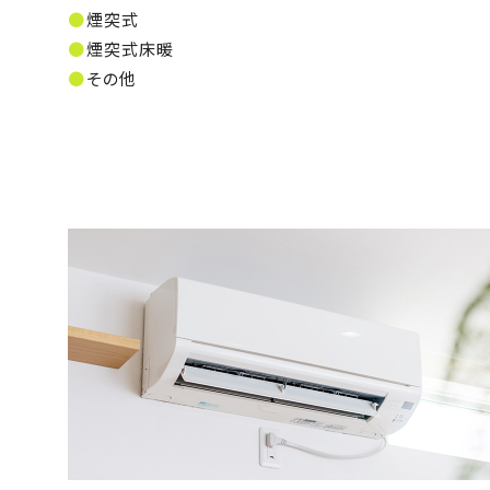
煙突式
煙突式床暖
その他