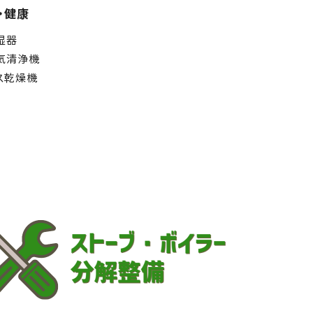
・健康
湿器
気清浄機
ス乾燥機