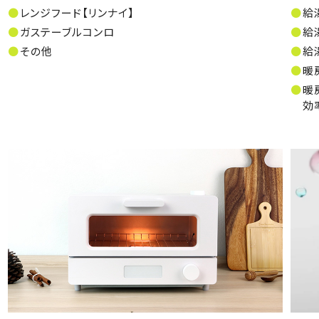
レンジフード【リンナイ】
給
ガステーブルコンロ
給
その他
給
暖
暖
効