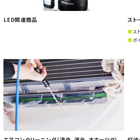
LED関連商品
スト
ス
ボ
エアコンクリーニング（道央、道北、オホーツク）
灯油