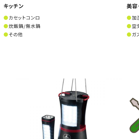
キッチン
美容
カセットコンロ
加
炊飯鍋/無水鍋
空
その他
ガ