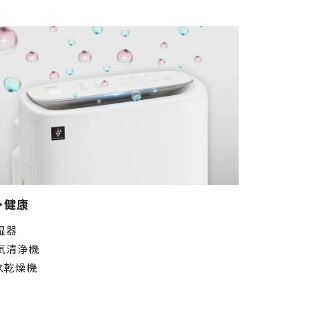
・健康
湿器
気清浄機
ス乾燥機