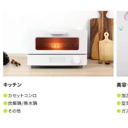
キッチン
美容
カセットコンロ
加
炊飯鍋/無水鍋
空
その他
ガ