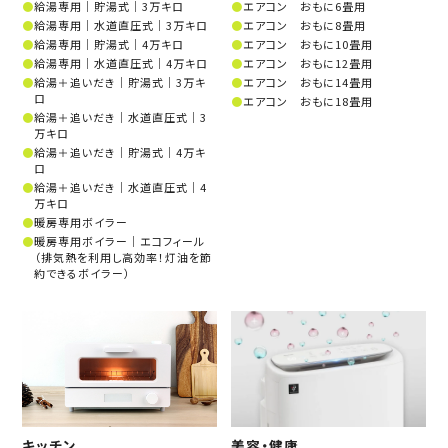
給湯専用│貯湯式│3万キロ
エアコン おもに6畳用
給湯専用│水道直圧式│3万キロ
エアコン おもに8畳用
給湯専用│貯湯式│4万キロ
エアコン おもに10畳用
給湯専用│水道直圧式│4万キロ
エアコン おもに12畳用
給湯＋追いだき│貯湯式│3万キ
エアコン おもに14畳用
ロ
エアコン おもに18畳用
給湯＋追いだき│水道直圧式│3
万キロ
給湯＋追いだき│貯湯式│4万キ
ロ
給湯＋追いだき│水道直圧式│4
万キロ
暖房専用ボイラー
暖房専用ボイラー│エコフィール
（排気熱を利用し高効率！灯油を節
約できるボイラー）
キッチン
美容・健康