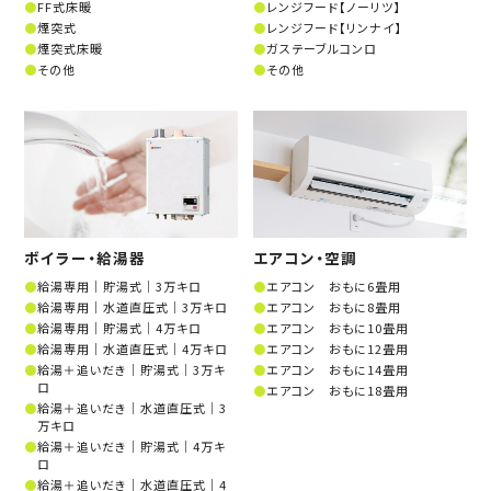
FF式床暖
レンジフード【ノーリツ】
煙突式
レンジフード【リンナイ】
煙突式床暖
ガステーブルコンロ
その他
その他
ボイラー・給湯器
エアコン・空調
給湯専用│貯湯式│3万キロ
エアコン おもに6畳用
給湯専用│水道直圧式│3万キロ
エアコン おもに8畳用
給湯専用│貯湯式│4万キロ
エアコン おもに10畳用
給湯専用│水道直圧式│4万キロ
エアコン おもに12畳用
給湯＋追いだき│貯湯式│3万キ
エアコン おもに14畳用
ロ
エアコン おもに18畳用
給湯＋追いだき│水道直圧式│3
万キロ
給湯＋追いだき│貯湯式│4万キ
ロ
給湯＋追いだき│水道直圧式│4