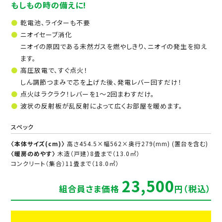
もしもの時の備えに!
乾電池、ライターも不要
ニオイセーブ消化
ニオイの原因である未然ガスを燃やしきり、ニオイの発生を抑え
ます。
高圧放電で、すぐ点火！
しん調節つまみで芯を上げた後、発電レバー回すだけ！
点火はラクラク！レバーを1〜2回まわすだけ。
波状の反射板が乱反射によって広くお部屋を暖めます。
スペック
〈本体サイズ(cm)〉
高さ454.5×幅562×奥行279(mm) (置台を含む)
〈暖房のめやす〉
木造（戸建）8畳まで（13.0㎡）
コンクリート（集合）11畳まで（18.0㎡）
23,500
組合員さま価格
円（税込）