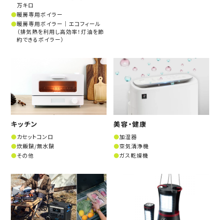
万キロ
暖房専用ボイラー
暖房専用ボイラー│エコフィール
（排気熱を利用し高効率！灯油を節
約できるボイラー）
キッチン
美容・健康
カセットコンロ
加湿器
炊飯鍋/無水鍋
空気清浄機
その他
ガス乾燥機