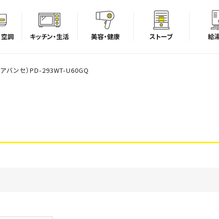
・空調
キッチン・生活
美容・健康
ストーブ
給
バンセ）PD-293WT-U60GQ