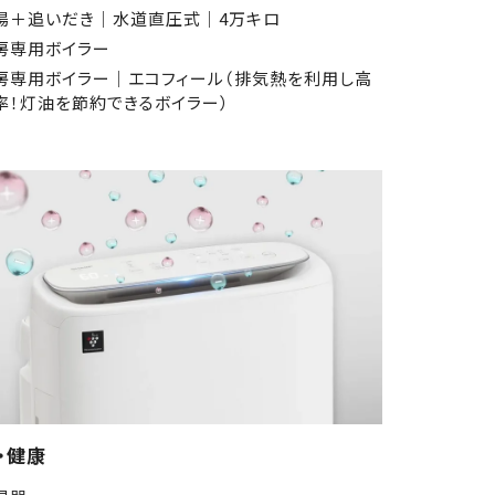
湯＋追いだき│水道直圧式│4万キロ
房専用ボイラー
房専用ボイラー│エコフィール（排気熱を利用し高
率！灯油を節約できるボイラー）
・健康