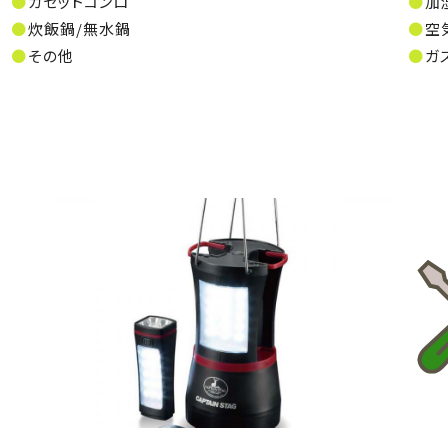
カセットコンロ
加
炊飯鍋/無水鍋
空
その他
ガ