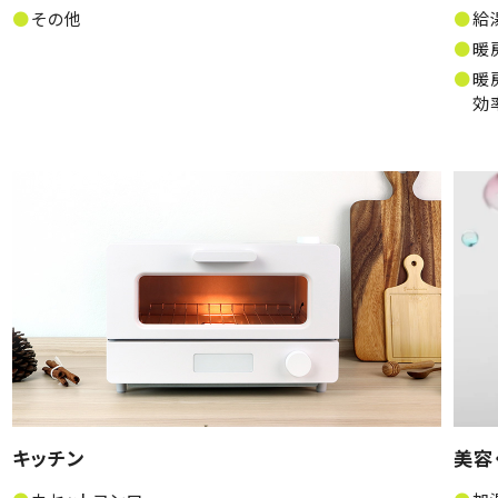
その他
給
暖
暖
効
キッチン
美容