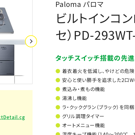
Paloma パロマ
ビルトインコンロ
セ）PD-293WT
タッチスイッチ搭載の先進的
着衣着火を低減し、やけどの危険
安心と使い勝手を追求した2口
煮込み・煮もの機能
湯沸し機能
ラ・クックグラン（ブラック）を同梱
グリル調理タイマー
tDetail.cg
オートメニュー機能
温度キープ機能（140～200℃