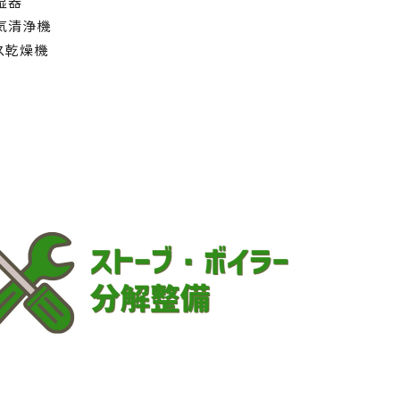
湿器
気清浄機
ス乾燥機