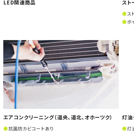
LED関連商品
スト
ス
ボ
エアコンクリーニング（道央、道北、オホーツク）
灯油
抗菌防カビコートあり
灯