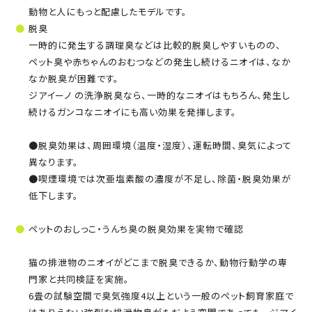
動物と人にもっと配慮したモデルです。
脱臭
一時的に発生する調理臭などは比較的脱臭しやすいものの、
ペット臭や赤ちゃんのおむつなどの発生し続けるニオイは、なか
なか脱臭が困難です。
ジアイーノ の洗浄脱臭なら、一時的なニオイはもちろん、発生し
続けるガンコなニオイにも高い効果を発揮します。
●脱臭効果は、周囲環境（温度・湿度）、運転時間、臭気によって
異なります。
●喫煙環境では次亜塩素酸の濃度が不足し、除菌・脱臭効果が
低下します。
ペットのおしっこ・うんち臭の脱臭効果を実物で確認
猫の排泄物のニオイがどこまで脱臭できるか、動物行動学の専
門家と共同検証を実施。
6畳の試験空間で臭気強度4以上という一般のペット飼育家庭で