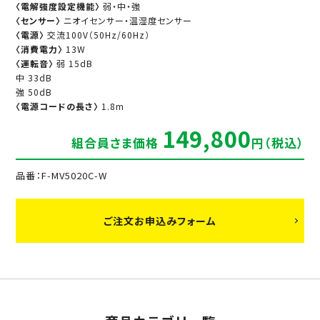
〈電解強度設定機能〉
弱・中・強
〈センサー〉
ニオイセンサー・温湿度センサー
〈電源〉
交流100V（50Hz/60Hz）
〈消費電力〉
13W
〈運転音〉
弱 15dB
中 33dB
強 50dB
〈電源コードの長さ〉
1.8m
149,800
組合員さま価格
円（税込）
品番：F-MV5020C-W
ご注文お申込みフォーム