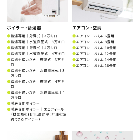
ボイラー・給湯器
エアコン・空調
給湯専用│貯湯式│3万キロ
エアコン おもに6畳用
給湯専用│水道直圧式│3万キロ
エアコン おもに8畳用
給湯専用│貯湯式│4万キロ
エアコン おもに10畳用
給湯専用│水道直圧式│4万キロ
エアコン おもに12畳用
給湯＋追いだき│貯湯式│3万キ
エアコン おもに14畳用
ロ
エアコン おもに18畳用
給湯＋追いだき│水道直圧式│3
万キロ
給湯＋追いだき│貯湯式│4万キ
ロ
給湯＋追いだき│水道直圧式│4
万キロ
暖房専用ボイラー
暖房専用ボイラー│エコフィール
（排気熱を利用し高効率！灯油を節
約できるボイラー）