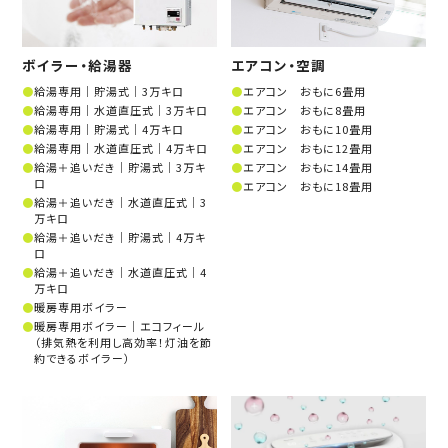
ボイラー・給湯器
エアコン・空調
給湯専用│貯湯式│3万キロ
エアコン おもに6畳用
給湯専用│水道直圧式│3万キロ
エアコン おもに8畳用
給湯専用│貯湯式│4万キロ
エアコン おもに10畳用
給湯専用│水道直圧式│4万キロ
エアコン おもに12畳用
給湯＋追いだき│貯湯式│3万キ
エアコン おもに14畳用
ロ
エアコン おもに18畳用
給湯＋追いだき│水道直圧式│3
万キロ
給湯＋追いだき│貯湯式│4万キ
ロ
給湯＋追いだき│水道直圧式│4
万キロ
暖房専用ボイラー
暖房専用ボイラー│エコフィール
（排気熱を利用し高効率！灯油を節
約できるボイラー）