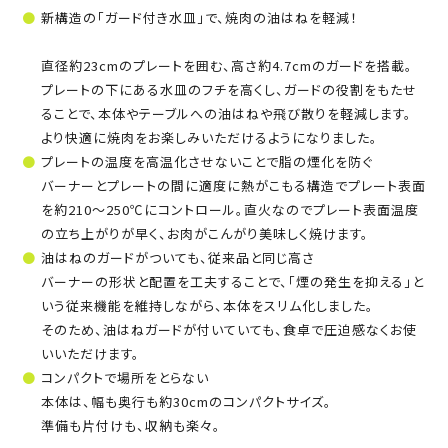
新構造の「ガード付き水皿」で、焼肉の油はねを軽減！
直径約23cmのプレートを囲む、高さ約4.7cmのガードを搭載。
プレートの下にある水皿のフチを高くし、ガードの役割をもたせ
ることで、本体やテーブルへの油はねや飛び散りを軽減します。
より快適に焼肉をお楽しみいただけるようになりました。
プレートの温度を高温化させないことで脂の煙化を防ぐ
バーナーとプレートの間に適度に熱がこもる構造でプレート表面
を約210～250℃にコントロール。直火なのでプレート表面温度
の立ち上がりが早く、お肉がこんがり美味しく焼けます。
油はねのガードがついても、従来品と同じ高さ
バーナーの形状と配置を工夫することで、「煙の発生を抑える」と
いう従来機能を維持しながら、本体をスリム化しました。
そのため、油はねガードが付いていても、食卓で圧迫感なくお使
いいただけます。
コンパクトで場所をとらない
本体は、幅も奥行も約30cmのコンパクトサイズ。
準備も片付けも、収納も楽々。