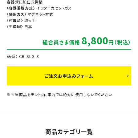
容器受口加圧式機構
〈容器着脱方式〉
イワタニカセットガス
〈使用ガス〉
マグネット方式
〈付属品〉
取っ手
〈生産国〉
日本
8,800
組合員さま価格
円（税込）
品番： CB-SLG-3
ご注文お申込みフォーム
※当商品をテント内、車内では絶対に使用しないでください
商品カテゴリ一覧