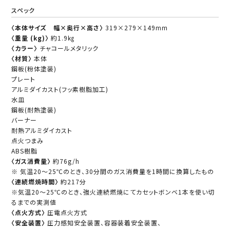
スペック
〈本体サイズ 幅×奥行×高さ〉
319×279×149mm
〈重量 (kg)〉
約1.9㎏
〈カラー〉
チャコールメタリック
〈材質〉
本体
鋼板(粉体塗装)
プレート
アルミダイカスト(フッ素樹脂加工)
水皿
鋼板(耐熱塗装)
バーナー
耐熱アルミダイカスト
点火つまみ
ABS樹脂
〈ガス消費量〉
約76g/h
※ 気温20～25℃のとき、30分間のガス消費量を1時間に換算したもの
〈連続燃焼時間〉
約217分
※気温20～25℃のとき、強火連続燃焼にてカセットボンベ1本を使い切
るまでの実測値
〈点火方式〉
圧電点火方式
〈安全装置〉
圧力感知安全装置、容器装着安全装置、