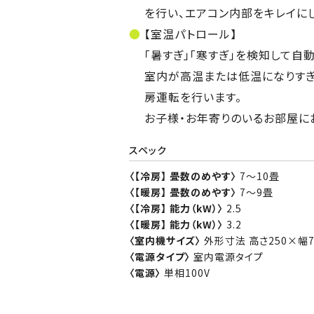
を行い、エアコン内部をキレイに
【室温パトロール】
「暑すぎ」「寒すぎ」を検知して自
室内が高温または低温になりすぎ
房運転を行います。
お子様・お年寄りのいるお部屋に
スペック
〈【冷房】 畳数のめやす〉
7～10畳
〈【暖房】 畳数のめやす〉
7～9畳
〈【冷房】 能力（kW）〉
2.5
〈【暖房】 能力（kW）〉
3.2
〈室内機サイズ〉
外形寸法 高さ250×幅7
〈電源タイプ〉
室内電源タイプ
〈電源〉
単相100V