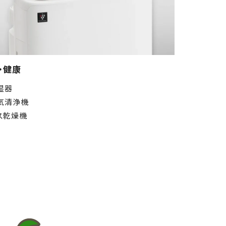
・健康
湿器
気清浄機
ス乾燥機