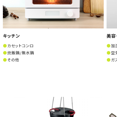
キッチン
美容
カセットコンロ
加
炊飯鍋/無水鍋
空
その他
ガ