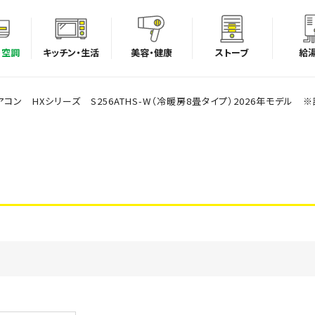
・空調
キッチン・生活
美容・健康
ストーブ
給
アコン HXシリーズ S256ATHS-W（冷暖房8畳タイプ）2026年モデル