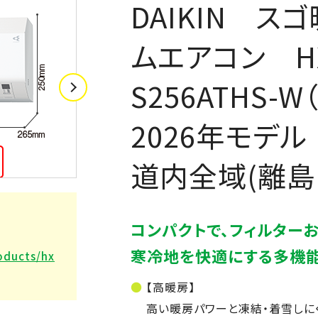
DAIKIN 
ムエアコン 
S256ATHS-
2026年モデ
道内全域(離島
コンパクトで、フィルター
寒冷地を快適にする多機
oducts/hx
【高暖房】
高い暖房パワーと凍結・着雪しに