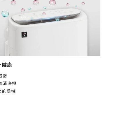
・健康
湿器
気清浄機
ス乾燥機