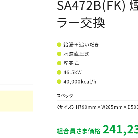
SA472B(FK
ラー交換
給湯＋追いだき
水道直圧式
煙突式
46.5kW
40,000kcal/h
スペック
〈サイズ〉
H790mm×W285mm×D50
241,2
組合員さま価格