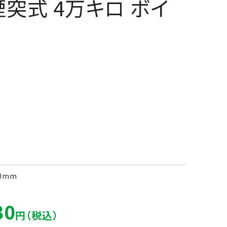
) 煙突式 4万キロ ボイ
0mm
30
円（税込）