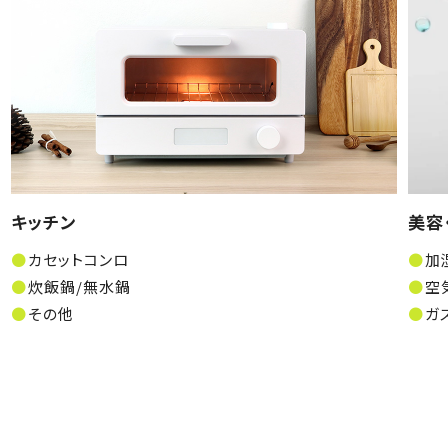
キッチン
美容
カセットコンロ
加
炊飯鍋/無水鍋
空
その他
ガ