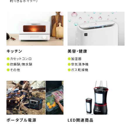
約できるボイラー）
キッチン
美容・健康
カセットコンロ
加湿器
炊飯鍋/無水鍋
空気清浄機
その他
ガス乾燥機
ポータブル電源
LED関連商品