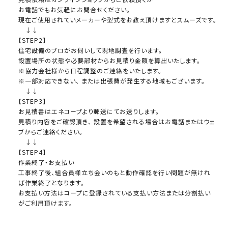
お電話でもお気軽にお問合せください。
現在ご使用されていメーカーや型式をお教え頂けますとスムーズです。
↓↓
【STEP2】
住宅設備のプロがお伺いして現地調査を行います。
設置場所の状態や必要部材からお見積り金額を算出いたします。
※協力会社様から日程調整のご連絡をいたします。
※一部対応できない、 または出張費が発生する地域もございます。
↓↓
【STEP3】
お見積書はエネコープより郵送にてお送りします。
見積り内容をご確認頂き、 設置を希望される場合はお電話またはウェ
ブからご連絡ください。
↓↓
【STEP4】
作業終了・お支払い
工事終了後、組合員様立ち会いのもと動作確認を行い問題が無けれ
ば作業終了となります。
お支払い方法はコープに登録されている支払い方法または分割払い
がご利用頂けます。