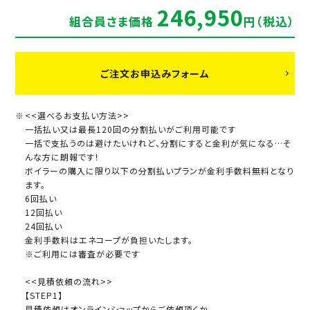
246,950
組合員さま価格
円（税込）
ご注文お申込みフォーム
<<選べるお支払い方法>>
一括払い又は最長120回の分割払いがご利用可能です
一括で支払うのは避けたいけれど、分割にすると金利が気になる…そ
んな方に朗報です！
ボイラーの購入に限り以下の分割払いプランが金利手数料無料となり
ます。
6回払い
12回払い
24回払い
金利手数料はエネコープが負担いたします。
※ご利用には審査が必要です
<<見積依頼の流れ>>
【STEP1】
見積依頼はオンラインショップからご依頼頂くか