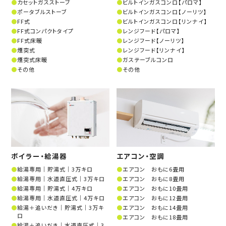
カセットガスストーブ
ビルトインガスコンロ【パロマ】
ポータブルストーブ
ビルトインガスコンロ【ノーリツ】
FF式
ビルトインガスコンロ【リンナイ】
FF式コンパクトタイプ
レンジフード【パロマ】
FF式床暖
レンジフード【ノーリツ】
煙突式
レンジフード【リンナイ】
煙突式床暖
ガステーブルコンロ
その他
その他
ボイラー・給湯器
エアコン・空調
給湯専用│貯湯式│3万キロ
エアコン おもに6畳用
給湯専用│水道直圧式│3万キロ
エアコン おもに8畳用
給湯専用│貯湯式│4万キロ
エアコン おもに10畳用
給湯専用│水道直圧式│4万キロ
エアコン おもに12畳用
給湯＋追いだき│貯湯式│3万キ
エアコン おもに14畳用
ロ
エアコン おもに18畳用
給湯＋追いだき│水道直圧式│3