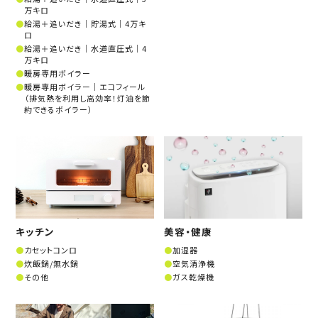
万キロ
給湯＋追いだき│貯湯式│4万キ
ロ
給湯＋追いだき│水道直圧式│4
万キロ
暖房専用ボイラー
暖房専用ボイラー│エコフィール
（排気熱を利用し高効率！灯油を節
約できるボイラー）
キッチン
美容・健康
カセットコンロ
加湿器
炊飯鍋/無水鍋
空気清浄機
その他
ガス乾燥機