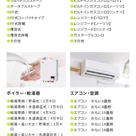
カセットガスストーブ
ビルトインガスコンロ【パロマ】
ポータブルストーブ
ビルトインガスコンロ【ノーリツ】
FF式
ビルトインガスコンロ【リンナイ】
FF式コンパクトタイプ
レンジフード【パロマ】
FF式床暖
レンジフード【ノーリツ】
煙突式
レンジフード【リンナイ】
煙突式床暖
ガステーブルコンロ
その他
その他
ボイラー・給湯器
エアコン・空調
給湯専用│貯湯式│3万キロ
エアコン おもに6畳用
給湯専用│水道直圧式│3万キロ
エアコン おもに8畳用
給湯専用│貯湯式│4万キロ
エアコン おもに10畳用
給湯専用│水道直圧式│4万キロ
エアコン おもに12畳用
給湯＋追いだき│貯湯式│3万キ
エアコン おもに14畳用
ロ
エアコン おもに18畳用
給湯＋追いだき│水道直圧式│3