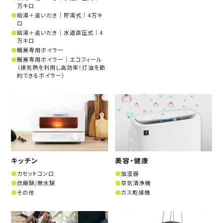
万キロ
給湯＋追いだき│貯湯式│4万キ
ロ
給湯＋追いだき│水道直圧式│4
万キロ
暖房専用ボイラー
暖房専用ボイラー│エコフィール
（排気熱を利用し高効率！灯油を節
約できるボイラー）
キッチン
美容・健康
カセットコンロ
加湿器
炊飯鍋/無水鍋
空気清浄機
その他
ガス乾燥機