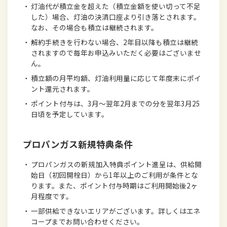
・
灯油代が積立金を超えた（積立金額を使い切って不足
した）場合、灯油の決済口座より引き落とされます。
なお、その場合も積立は継続されます。
・
解約手続きを行わない場合、2年目以降も積立は継続
されますので毎年お申込みいただく必要はございませ
ん。
・
積立額の月平均額、灯油利用量に応じて年度末にポイ
ント還元されます。
・
ポイント付与は、3月～翌年2月までの分を翌年3月25
日頃を予定しています。
プロパンガス新規特典条件
・
プロパンガスの新規加入特典ポイント進呈は、供給開
始日（初回開栓日）から1年以上のご利用が条件とな
ります。また、ポイント付与時期はご利用開始後2ヶ
月程度です。
・
一部供給できないエリアがございます。詳しくはエネ
コープまでお問い合わせください。