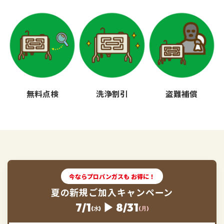
無料点検
洗浄割引
盗難補償
今ならプロパンガスも お得に！
夏の新規ご加入キャンペーン
7/1
▶ 8/31
(水)
(月)