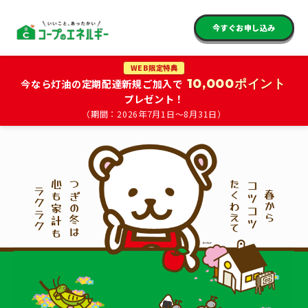
今すぐお申し込み
WEB限定特典
10,000ポイント
今なら灯油の定期配達新規ご加入で
プレゼント！
（期間：2026年7月1日〜8月31日）
心も家計も
たくわえて
つぎの冬は
コツコツ
ラクラク
春から