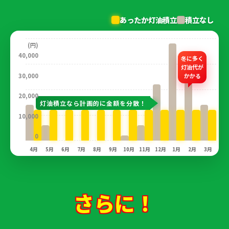
あったか灯油積立
積立なし
(円)
40,000
冬に多く
灯油代が
30,000
かかる
20,000
灯油積立なら計画的に金額を分散！
10,000
0
4月
5月
6月
7月
8月
9月
10月
11月
12月
1月
2月
3月
さらに！