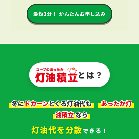
最短1分！ かんたんお申し込み
とは？
ドカーン
冬に
とくる灯油代も
あったか灯
油積立
なら
灯油代を分散
できる！