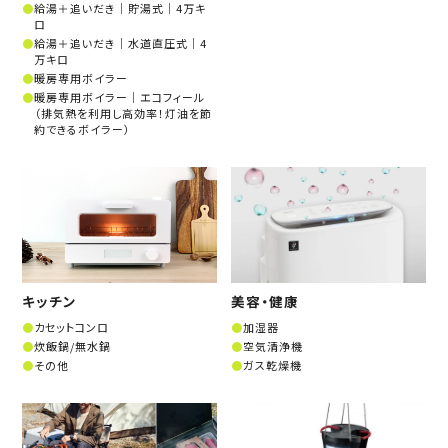
給湯＋追いだき│貯湯式│4万キ
ロ
給湯＋追いだき│水道直圧式│4
万キロ
暖房専用ボイラー
暖房専用ボイラー│エコフィール
（排気熱を利用し高効率！灯油を節
約できるボイラー）
キッチン
美容・健康
カセットコンロ
加湿器
炊飯鍋/無水鍋
空気清浄機
その他
ガス乾燥機