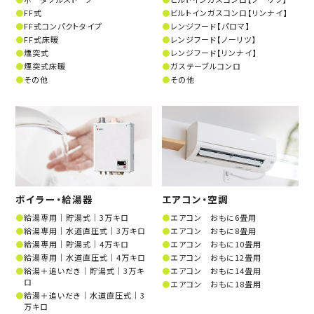
FF式
ビルトインガスコンロ【リンナイ】
FF式コンパクトタイプ
レンジフード【パロマ】
FF式床暖
レンジフード【ノーリツ】
煙突式
レンジフード【リンナイ】
煙突式床暖
ガステーブルコンロ
その他
その他
ボイラー・給湯器
エアコン・空調
給湯専用│貯湯式│3万キロ
エアコン おもに6畳用
給湯専用│水道直圧式│3万キロ
エアコン おもに8畳用
給湯専用│貯湯式│4万キロ
エアコン おもに10畳用
給湯専用│水道直圧式│4万キロ
エアコン おもに12畳用
給湯＋追いだき│貯湯式│3万キ
エアコン おもに14畳用
ロ
エアコン おもに18畳用
給湯＋追いだき│水道直圧式│3
万キロ