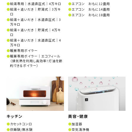
給湯専用│水道直圧式│4万キロ
エアコン おもに12畳用
給湯＋追いだき│貯湯式│3万キ
エアコン おもに14畳用
ロ
エアコン おもに18畳用
給湯＋追いだき│水道直圧式│3
万キロ
給湯＋追いだき│貯湯式│4万キ
ロ
給湯＋追いだき│水道直圧式│4
万キロ
暖房専用ボイラー
暖房専用ボイラー│エコフィール
（排気熱を利用し高効率！灯油を節
約できるボイラー）
キッチン
美容・健康
カセットコンロ
加湿器
炊飯鍋/無水鍋
空気清浄機