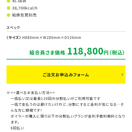
45.0kW
38,700kcal/h
給排気筒別売
スペック
〈サイズ〉
H880mm×W280mm×D520mm
118,800
組合員さま価格
円（税込）
ご注文お申込みフォーム
<<選べるお支払い方法>>
一括払い又は最長120回の分割払いがご利用可能です
一括で支払うのは避けたいけれど、分割にすると金利が気になる…そ
んな方に朗報です！
ボイラーの購入に限り以下の分割払いプランが金利手数料無料となり
ます。
6回払い