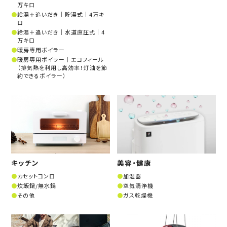
万キロ
給湯＋追いだき│貯湯式│4万キ
ロ
給湯＋追いだき│水道直圧式│4
万キロ
暖房専用ボイラー
暖房専用ボイラー│エコフィール
（排気熱を利用し高効率！灯油を節
約できるボイラー）
キッチン
美容・健康
カセットコンロ
加湿器
炊飯鍋/無水鍋
空気清浄機
その他
ガス乾燥機