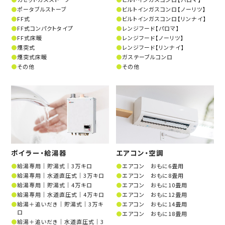
ポータブルストーブ
ビルトインガスコンロ【ノーリツ】
FF式
ビルトインガスコンロ【リンナイ】
FF式コンパクトタイプ
レンジフード【パロマ】
FF式床暖
レンジフード【ノーリツ】
煙突式
レンジフード【リンナイ】
煙突式床暖
ガステーブルコンロ
その他
その他
ボイラー・給湯器
エアコン・空調
給湯専用│貯湯式│3万キロ
エアコン おもに6畳用
給湯専用│水道直圧式│3万キロ
エアコン おもに8畳用
給湯専用│貯湯式│4万キロ
エアコン おもに10畳用
給湯専用│水道直圧式│4万キロ
エアコン おもに12畳用
給湯＋追いだき│貯湯式│3万キ
エアコン おもに14畳用
ロ
エアコン おもに18畳用
給湯＋追いだき│水道直圧式│3