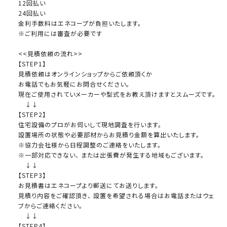
12回払い
24回払い
金利手数料はエネコープが負担いたします。
※ご利用には審査が必要です
<<見積依頼の流れ>>
【STEP1】
見積依頼はオンラインショップからご依頼頂くか
お電話でもお気軽にお問合せください。
現在ご使用されていメーカーや型式をお教え頂けますとスムーズです。
↓↓
【STEP2】
住宅設備のプロがお伺いして現地調査を行います。
設置場所の状態や必要部材からお見積り金額を算出いたします。
※協力会社様から日程調整のご連絡をいたします。
※一部対応できない、 または出張費が発生する地域もございます。
↓↓
【STEP3】
お見積書はエネコープより郵送にてお送りします。
見積り内容をご確認頂き、 設置を希望される場合はお電話またはウェ
ブからご連絡ください。
↓↓
【STEP4】