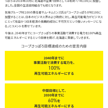
っぽろは2018年10月に北海道の企業・団体としては初めて「RE100」に加盟し
ました。全国の生活協同組合でも初となります。
気候グループRE100の責任者サム・キムミンズ氏は「コープさっぽろがRE100に
加盟することは、日本のビジネス界および政府に対し、再生可能電力がビジネス
にとって有益かつ日本経済の長期的成功に不可欠だという強いメッセージにな
る」とコメントを寄せています。
今後は、2040年までにコープさっぽろの事業活動で消費する電力を100%再生
可能エネルギーにするという目標を掲げ、北海道に貢献していきます。
コープさっぽろ目標達成のための宣言内容
2040年までに
事業活動で消費する電力を、
100%
再生可能エネルギーにする
中間目標として、
2030年までに
60%
を
再生可能エネルギーにする