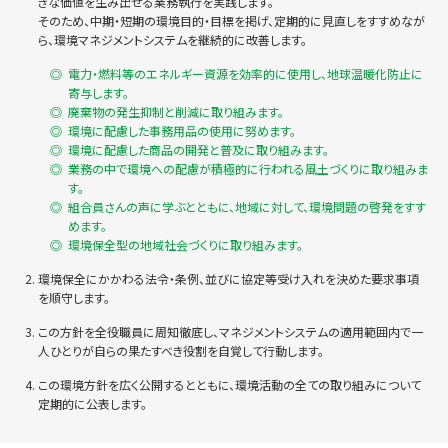
きな価値を生み出せる業務執行を実践します。
そのため、中期・短期の環境目的・目標を掲げ、定期的に見直しをすすめなが
ら、環境マネジメントシステムを継続的に改善します。
電力・燃料等のエネルギー資源を効率的に使用し、地球温暖化防止に
寄与します。
廃棄物の発生抑制と削減に取り組みます。
環境に配慮した事務用品の使用に努めます。
環境に配慮した商品の開発と普及に取り組みます。
業務の中で環境への配慮が積極的に行われる風土づくりに取り組みま
す。
組合員さんの声に学ぶとともに、地域に対して、環境問題の啓発をすす
めます。
環境保全型の地域社会づくりに取り組みます。
環境保全にかかわる法令・条例、並びに協定等受け入れを決めた要求事項
を順守します。
この方針を全役職員に周知徹底し、マネジメントシステムの適用範囲内で一
人ひとりが自らの果たすべき役割を自覚して行動します。
この環境方針を広く公開するとともに、環境活動の全ての取り組みについて
定期的に公表します。