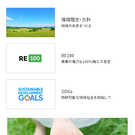
環境理念・方針
地域の未来をつくる
RE100
事業の電力も100％再エネ宣言
SDGs
持続可能な地域社会を目指して