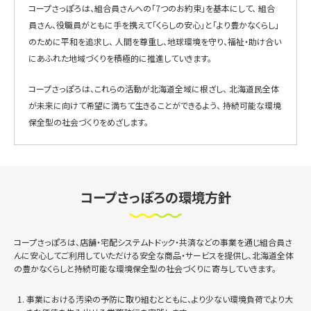
コープさっぽろは、組合員さんへの「7つのお約束」を基本にして、
組合
員さん、役職員がともに手を携えて「くらしの安心」と「より豊かなくらし」
のために平和を追求し、
人間を尊重し、地球環境を守り、福祉・助け合い
にあふれた地域づくりを積極的に推進していきます。
コープさっぽろは、これらの活動が北海道全域に根ざし、
北海道民全体
が未来に向けて希望に満ちて生きることができるよう、
持続可能な環境
保全型の社会づくりをめざします。
コープさっぽろの環境方針
コープさっぽろは、店舗・宅配システムトドック・共済などの事業を通じ組合員さ
んに安心してご利用していただける安全な商品・サービスを提供し、北海道全体
の豊かなくらしと持続可能な環境保全型の社会づくりに寄与していきます。
事業における汚染の予防に取り組むとともに、より少ない環境負荷でより大