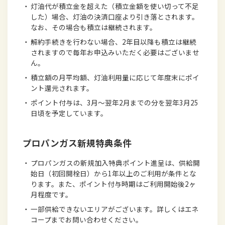
・
灯油代が積立金を超えた（積立金額を使い切って不足
した）場合、灯油の決済口座より引き落とされます。
なお、その場合も積立は継続されます。
・
解約手続きを行わない場合、2年目以降も積立は継続
されますので毎年お申込みいただく必要はございませ
ん。
・
積立額の月平均額、灯油利用量に応じて年度末にポイ
ント還元されます。
・
ポイント付与は、3月～翌年2月までの分を翌年3月25
日頃を予定しています。
プロパンガス新規特典条件
・
プロパンガスの新規加入特典ポイント進呈は、供給開
始日（初回開栓日）から1年以上のご利用が条件とな
ります。また、ポイント付与時期はご利用開始後2ヶ
月程度です。
・
一部供給できないエリアがございます。詳しくはエネ
コープまでお問い合わせください。