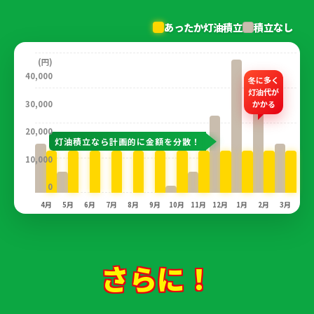
あったか灯油積立
積立なし
(円)
40,000
冬に多く
灯油代が
30,000
かかる
20,000
灯油積立なら計画的に金額を分散！
10,000
0
4月
5月
6月
7月
8月
9月
10月
11月
12月
1月
2月
3月
さらに！