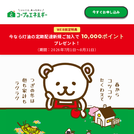
今すぐお申し込み
WEB限定特典
10,000ポイント
今なら灯油の定期配達新規ご加入で
プレゼント！
（期間：2026年7月1日〜8月31日）
心も家計も
たくわえて
つぎの冬は
コツコツ
ラクラク
春から