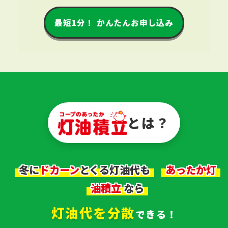
最短1分！ かんたんお申し込み
とは？
ドカーン
冬に
とくる灯油代も
あったか灯
油積立
なら
灯油代を分散
できる！