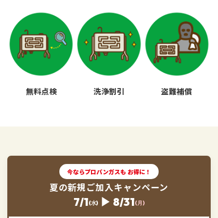
無料点検
洗浄割引
盗難補償
今ならプロパンガスも お得に！
夏の新規ご加入キャンペーン
7/1
▶ 8/31
(水)
(月)