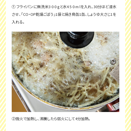
① フライパンに無洗米3 0 0 gと水4 5 0 m lを入れ、30分ほど浸水
させ、「CO・OP乾燥ごぼう」1袋と焼き鳥缶1缶、しょうゆ大さじ1を
入れる。
②強火で加熱し、沸騰したら弱火にして4分加熱。