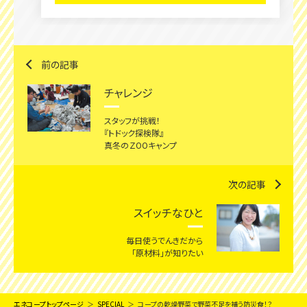
前の記事
チャレンジ
スタッフが挑戦！
『トドック探検隊』
真冬のＺOOキャンプ
次の記事
スイッチなひと
毎日使うでんきだから
「原材料」が知りたい
エネコープトップページ
SPECIAL
コープの乾燥野菜で野菜不足を補う防災食！？