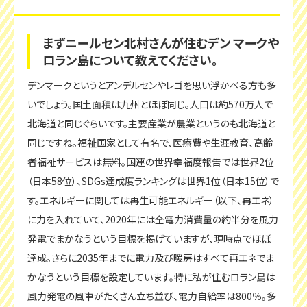
まずニールセン北村さんが住むデン マークや
ロラン島について教えてください。
デンマークというとアンデルセンやレゴを思い浮かべる方も多
いでしょう。国土面積は九州とほぼ同じ。人口は約570万人で
北海道と同じぐらいです。主要産業が農業というのも北海道と
同じですね。福祉国家として有名で、医療費や生涯教育、高齢
者福祉サービスは無料。国連の世界幸福度報告では世界2位
（日本58位）、SDGs達成度ランキングは世界1位（日本15位）で
す。エネルギーに関しては再生可能エネルギー（以下、再エネ）
に力を入れていて、2020年には全電力消費量の約半分を風力
発電でまかなうという目標を掲げていますが、現時点でほぼ
達成。さらに2035年までに電力及び暖房はすべて再エネでま
かなうという目標を設定しています。特に私が住むロラン島は
風力発電の風車がたくさん立ち並び、電力自給率は800％。多