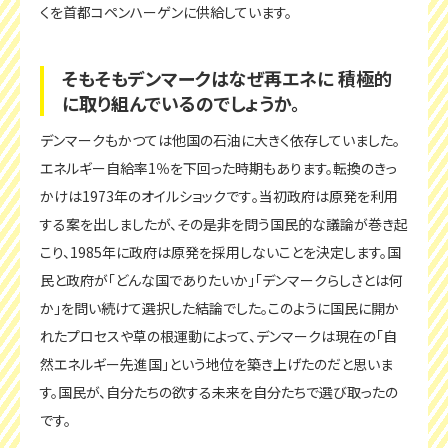
くを首都コペンハーゲンに供給しています。
そもそもデンマークはなぜ再エネに 積極的
に取り組んでいるのでしょうか。
デンマークもかつては他国の石油に大きく依存していました。
エネルギー自給率1％を下回った時期もあります。転換のきっ
かけは1973年のオイルショックです｡当初政府は原発を利用
する案を出しましたが、その是非を問う国民的な議論が巻き起
こり、1985年に政府は原発を採用しないことを決定します。国
民と政府が「どんな国でありたいか」「デンマークらしさとは何
か」を問い続けて選択した結論でした。このように国民に開か
れたプロセスや草の根運動によって、デンマークは現在の「自
然エネルギー先進国」という地位を築き上げたのだと思いま
す。国民が、自分たちの欲する未来を自分たちで選び取ったの
です。