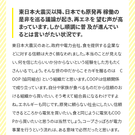
東日本大震災以降、日本でも原発再 稼働の
是非を巡る議論が起き、再エネを 望む声が高
まっています。しかし順調に普 及が進んでい
るとは言いがたい状況です。
東日本大震災のあと、政府や電力会社、食を提供する企業な
どに対する信頼は大きく損なわれました。本当のことが見えな
い、何を信じたらいいか分からないという経験をした方もたく
さんいるでしょう。そんな世の中だからこそカギを握るのは C
OOP（協同組合）という組織だと思います。COOPは信頼関係
で成り立っています。自分や家族が食べるものだから信頼のお
ける組織から買いたい、そう考えて組合員になるわけですよ
ね。エネルギーも同じです。原発に頼らない社会にしたい、信頼
できるところから電気を買いたい。食と同じように電気もCOO
Pから買いたいと思うのは当然でしょう。コープさっぽろが電力
事業を行うという流れは、ある意味で必然だったと思います。