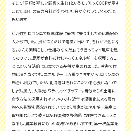
そして「信頼が新しい顧客を生む」というモデルをCOOPが示す
ことで、既存の電力会社が変わり、社会が変わっていくのだと
思います。
私が住むロラン島で風車建設に最初に乗り出したのは農家の
人たちでした。「風が吹くだけで電気が作れて、それがお金にな
る。なんて素晴らしい仕組みなんだ」。そう言ってマイ風車を建
てたのです。農家が食料だけじゃなくエネルギーも収穫するこ
とにより、経済的に自立できる基盤が生まれました。冷害で作
物は育たなくても、エネルギーは収穫できますから。ロラン島の
場合は風力でしたが、北海道はそれにこだわる必要はないで
しょう。風力、太陽光、ワラ、ウッドチップ…。自分たちの土地に
合う方法を採用すればいいのです。近年は温暖化による農作
物への影響も懸念されていますが、農家がエネルギー生産に
取り組むことで彼らは気候変動を多角的に理解できるように
なるし、農業教育にもいい影響があるはずです。第一次産業を