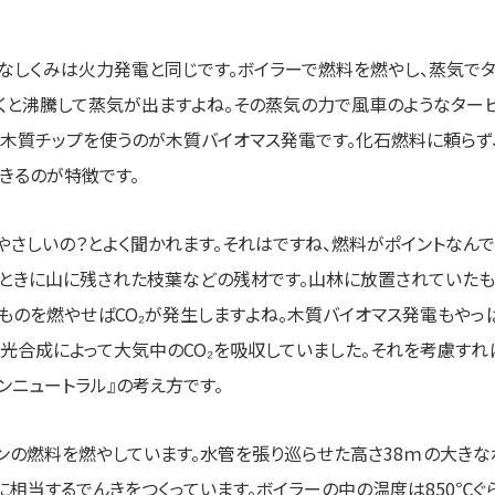
しくみは火力発電と同じです。ボイラーで燃料を燃やし、蒸気でタ
くと沸騰して蒸気が出ますよね。その蒸気の力で風車のようなター
、木質チップを使うのが木質バイオマス発電です。化石燃料に頼ら
きるのが特徴です。
さしいの？とよく聞かれます。それはですね、燃料がポイントなんで
ときに山に残された枝葉などの残材です。山林に放置されていたも
ものを燃やせばCO₂が発生しますよね。木質バイオマス発電もやっぱ
光合成によって大気中のCO₂を吸収していました。それを考慮すれば
ンニュートラル』の考え方です。
ンの燃料を燃やしています。水管を張り巡らせた高さ38ｍの大きなボ
帯に相当するでんきをつくっています。ボイラーの中の温度は850℃