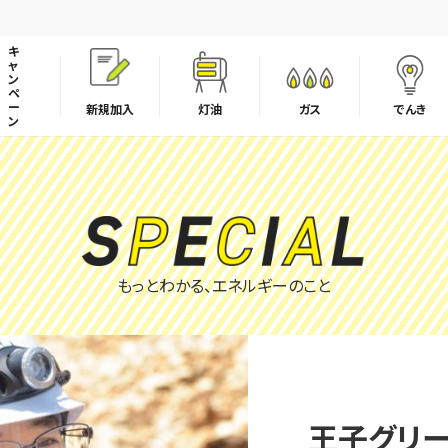
キ
ャ
ン
ペ
ー
新規加入
灯油
ガス
でんき
ン
LPガスの取引適正化・料金透明化に向けた取組み宣言
もっとわかる、エネルギーのこと
王子グリ