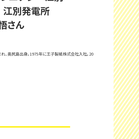
 江別発電所
 悟さん
まれ、奥尻島出身。1975年に王子製紙株式会社入社。20