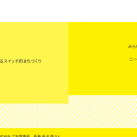
みら
ニー
るスイッチ的まちづくり
式会社 江別発電所 所長 金子 悟さん