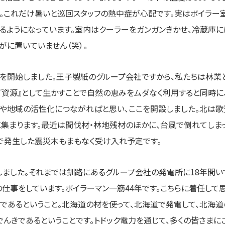
す。これだけ暑いと巡回スタッフの熱中症が心配です。実はボイラー
るようになっています。室内はクーラーをガンガンきかせ、冷蔵庫に
がに置いていません（笑）。
転を開始しました。王子製紙のグループ会社ですから、私たちは林業
『資源』として生かすことで自然の恵みをムダなく利用すると同時に
や地域の活性化につながればと思い、ここを開設しました。北は歌
集まります。最近は間伐材・林地残材のほかに、台風で倒れてしま
で発生した震災木もまもなく受け入れ予定です。
しました。それまでは釧路にあるグループ会社の発電所に18年間い
仕事をしています。ボイラーマン一筋44年です。こちらに着任して
であるということ。北海道の材を使って、北海道で発電して、北海道
でんきであるということです。トドック電力を通じて、多くの皆さまに