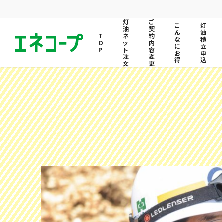
灯
ご
こ
灯
油
契
ん
油
ネ
約
な
積
ッ
内
に
立
ト
容
お
申
注
変
得
込
文
更