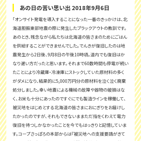
あの日の苦い思い出 2018年9月6日
「オンサイト発電を導入することになった一番のきっかけは、北
海道胆振東部地震の際に発生したブラックアウトの教訓です。
あのとき、残念ながら私たちは北海道の皆さまのためにごはん
を供給することができませんでした。でんきが復旧したのは地
震発生から2日後、9月8日の午後10時頃。道内でも復旧はか
なり遅い方だったと思います。それまで60数時間も停電が続い
たことにより冷蔵庫・冷凍庫にストックしていた原材料の多く
がダメになり、結果的に5,000万円分の原材料を泣く泣く廃棄
処分しました。幸い地震による機械の故障や器物の破損はな
く、お米も十分にあったのですぐにでも製造ラインを稼働して、
被災地をはじめとする北海道の皆さまにおにぎりをお届けし
たかったのですが、それもできないままただ指をくわえて電力
復旧を待つしかなかったことを今でもはっきりと記憶していま
す。コープさっぽろの本部からは『被災地への支援要請がきて