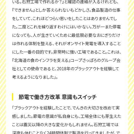
いる。石狩工場で作れるか？』と確認の連絡が入るけれども、
『できません』としか答えられないもどかしさ。食品製造の仕事
をしていて、これほどつらい思いをしたことはありませんでし
た。二度とこれを繰り返すわけにはいかない。万が一また停電
になっても、人が生きていくために最低限必要なおにぎりだけ
は作れる体制を整える、それがオンサイト発電を導入すること
にした一番の目的です。非常時に強い工場であること。これは、
『北海道の食のインフラを支える』コープさっぽろのグループ会
社としての使命であると、2018年のブラックアウトを経験して
考えるようになりました」。
節電で働き方改革 意識もスイッチ
「ブラックアウトを経験したことで、でんきの大切さを改めて実
感しました。節電の意識が私自身にも、工場全体にも芽生えた
ことは震災以降の大きな変化かもしれません。石狩工場では
深夜も休むことなく24時間体制で製造を行ってきましたが、で