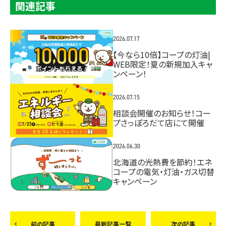
関連記事
2026.07.17
【今なら10倍】コープの灯油|
WEB限定！夏の新規加入キャ
ンペーン！
2026.07.15
相談会開催のお知らせ！コー
プさっぽろだて店にて開催
2026.06.30
北海道の光熱費を節約！エネ
コープの電気・灯油・ガス切替
キャンペーン
前の記事
最新記事一覧
次の記事