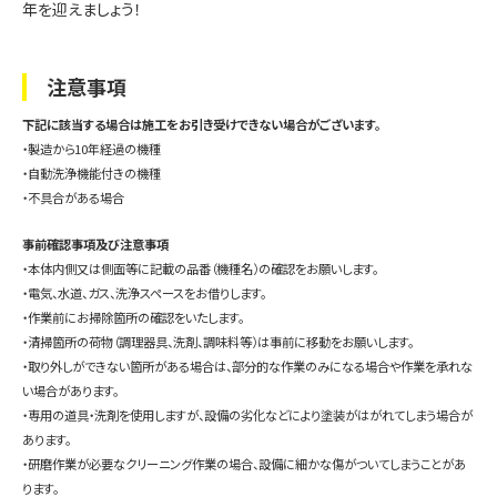
年を迎えましょう！
注意事項
下記に該当する場合は施工をお引き受けできない場合がございます。
・製造から10年経過の機種
・自動洗浄機能付きの機種
・不具合がある場合
事前確認事項及び注意事項
・本体内側又は側面等に記載の品番（機種名）の確認をお願いします。
・電気、水道、ガス、洗浄スペースをお借りします。
・作業前にお掃除箇所の確認をいたします。
・清掃箇所の荷物（調理器具、洗剤、調味料等）は事前に移動をお願いします。
・取り外しができない箇所がある場合は、部分的な作業のみになる場合や作業を承れな
い場合があります。
・専用の道具・洗剤を使用しますが、設備の劣化などにより塗装がはがれてしまう場合が
あります。
・研磨作業が必要なクリーニング作業の場合、設備に細かな傷がついてしまうことがあ
ります。