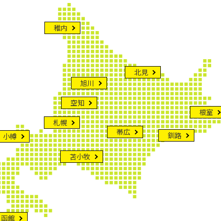
稚内
北見
旭川
空知
根室
札幌
帯広
釧路
小樽
苫小牧
函館