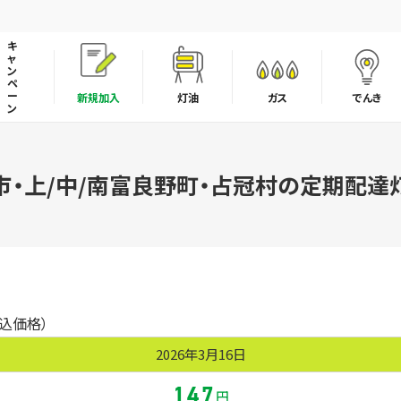
キ
ャ
ン
ペ
ー
新規加入
灯油
ガス
でんき
ン
LPガスの取引適正化・料金透明化に向けた取組み宣言
市・上/中/南富良野町・占冠村の定期配達
税込価格）
2026年3月16日
147
円