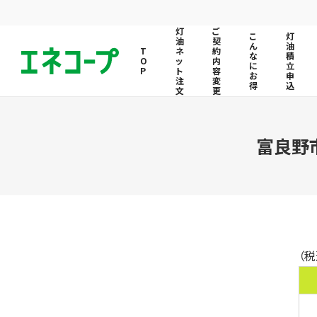
灯
ご
こ
灯
油
契
ん
油
ネ
約
な
積
ッ
内
に
立
ト
容
お
申
注
変
得
込
文
更
富良野
（