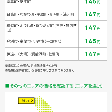
145
厚真町・安平町
円
147
日高町・むかわ町・平取町・新冠町・浦河町
円
様似町・えりも町・新ひだか町（三石・静内含
147
円
む）
145
登別市・室蘭市・伊達市（一部除く）
円
147
伊達市（大滝）・洞爺湖町・壮瞥町
円
※電話注文の場合、定期配達価格+10円
※新規登録特典による値引き等は含まれておりません
その他のエリアの価格を確認する（エリアを選択）
稚内