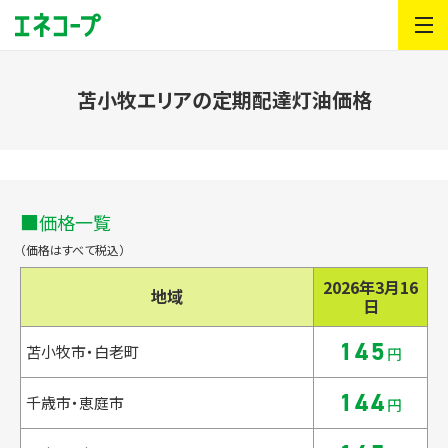
苫小牧エリアの定期配達灯油価格
価格一覧
（価格はすべて税込）
2026年3月16
地域
日
145
苫小牧市・白老町
円
144
千歳市・恵庭市
円