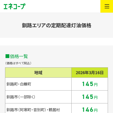
釧路エリアの定期配達灯油価格
価格一覧
（価格はすべて税込）
地域
2026年3月16日
145
釧路町・白糠町
円
145
釧路市（一部除く）
円
146
釧路市（阿寒町・音別町）・鶴居村
円