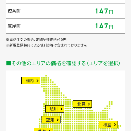
147
標茶町
円
147
厚岸町
円
※電話注文の場合、定期配達価格+10円
※新規登録特典による値引き等は含まれておりません
その他のエリアの価格を確認する（エリアを選択）
稚内
北見
旭川
空知
根室