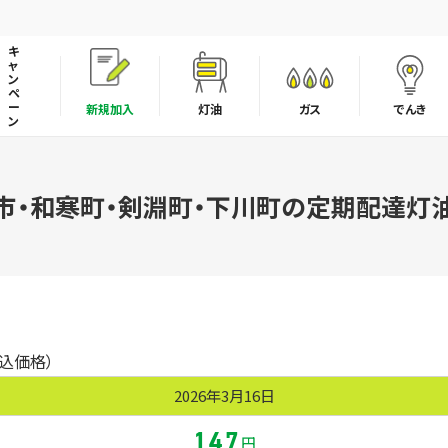
キ
ャ
ン
ペ
ー
新規加入
灯油
ガス
でんき
ン
LPガスの取引適正化・料金透明化に向けた取組み宣言
市・和寒町・剣淵町・下川町の定期配達灯
税込価格）
2026年3月16日
147
円