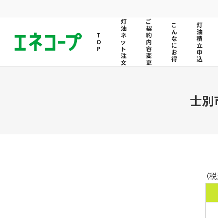
灯
ご
こ
灯
油
契
ん
油
ネ
約
な
積
ッ
内
に
立
ト
容
お
申
注
変
得
込
文
更
士別
（