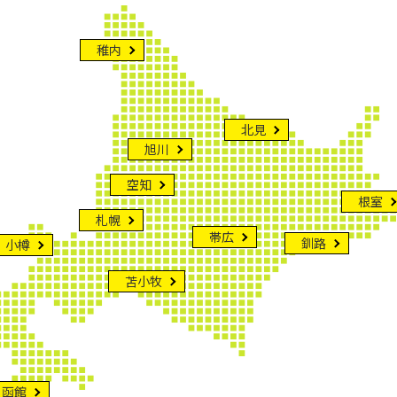
稚内
北見
旭川
空知
根室
札幌
帯広
釧路
小樽
苫小牧
函館