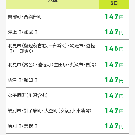
6日
147
興部町・西興部町
円
147
滝上町・雄武町
円
北見市（留辺蕊含む、一部除く）・網走市・遠軽
146
円
町（一部除く）
147
北見市（常呂）・遠軽町（生田原・丸瀬布・白滝）
円
147
標津町・羅臼町
円
147
弟子屈町（川湯含む）
円
147
紋別市・訓子府町・大空町（女満別・東藻琴）
円
147
湧別町・美幌町
円