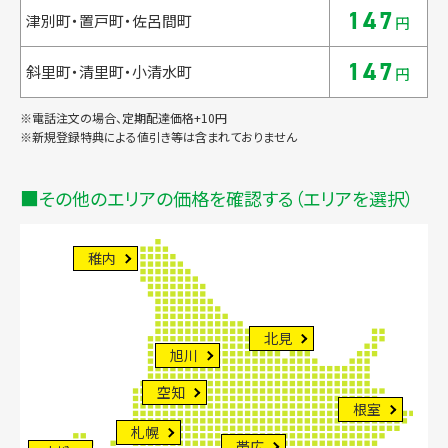
147
津別町・置戸町・佐呂間町
円
147
斜里町・清里町・小清水町
円
※電話注文の場合、定期配達価格+10円
※新規登録特典による値引き等は含まれておりません
その他のエリアの価格を確認する（エリアを選択）
稚内
北見
旭川
空知
根室
札幌
帯広