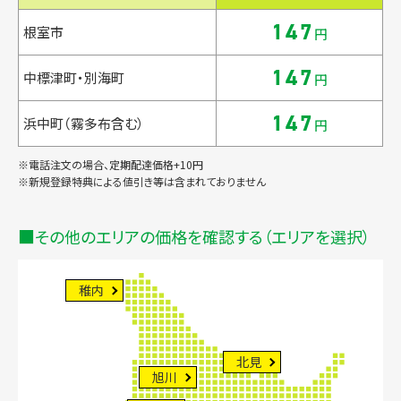
147
根室市
円
147
中標津町・別海町
円
147
浜中町（霧多布含む）
円
※電話注文の場合、定期配達価格+10円
※新規登録特典による値引き等は含まれておりません
その他のエリアの価格を確認する（エリアを選択）
稚内
北見
旭川