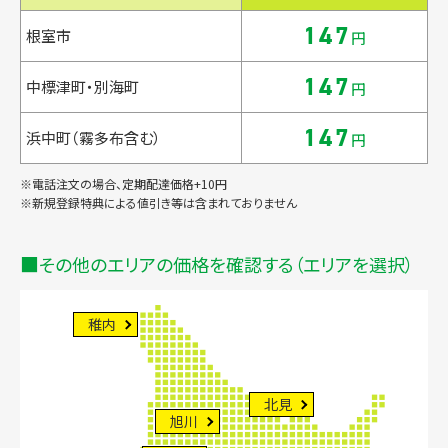
147
根室市
円
147
中標津町・別海町
円
147
浜中町（霧多布含む）
円
※電話注文の場合、定期配達価格+10円
※新規登録特典による値引き等は含まれておりません
その他のエリアの価格を確認する（エリアを選択）
稚内
北見
旭川