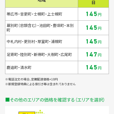
日
145
帯広市・音更町・士幌町・上士幌町
円
幕別町（忠類含む）・池田町・豊頃町・本別
145
円
町
145
中札内村・更別村・芽室町・浦幌町
円
147
足寄町・陸別町・新得町・大樹町・広尾町
円
145
鹿追町・清水町
円
※電話注文の場合、定期配達価格+10円
※新規登録特典による値引き等は含まれておりません
その他のエリアの価格を確認する（エリアを選択）