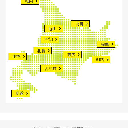
稚内
北見
旭川
空知
根室
札幌
帯広
小樽
釧路
苫小牧
函館