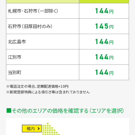
144
札幌市･石狩市（一部除く）
円
145
石狩市（旧厚田村のみ）
円
144
北広島市
円
144
江別市
円
144
当別町
円
※電話注文の場合、定期配達価格+10円
※新規登録特典による値引き等は含まれておりません
その他のエリアの価格を確認する（エリアを選択）
稚内