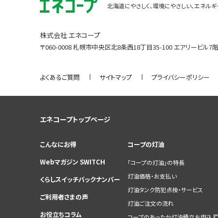
北海道にやさしく、環境にやさしい、エネル
株式会社 エネコープ
〒060-0008 札幌市中央区北8条西18丁目35-100 エアリービル7
よくあるご質問
サイトマップ
プライバシーポリシー
エネコープトップページ
こんなにお得
コープの灯油
Webマガジン SWITCH
「コープの灯油」の特長
灯油価格・お支払い
くらしスイッチバックナンバー
灯油タンク防犯点検・サービス
ご利用者さまの声
灯油ご注文の流れ
お役立ちコラム
コープのあったか灯油積立お申込