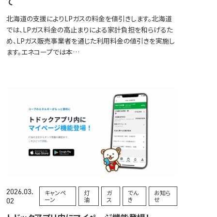
て
北海道の支援によりLPガスの料金を値引きします。北海道
では、LPガス料金の高止まりによる家計負担を和らげるた
め、LPガス販売事業者を通じた利用料金の値引きを実施し
ます。エネコープでは本…
2026.03.
キャンペ
灯
ガ
でん
お知ら
ーン
油
ス
き
せ
02