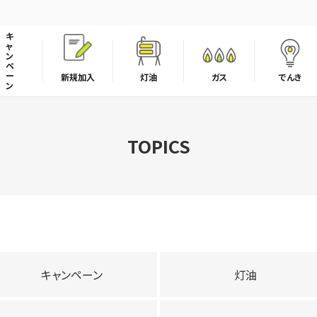
キ
ャ
ン
ペ
ー
新規加入
灯油
ガス
でんき
ン
LPガスの取引適正化・料金透明化に向けた取組み宣言
TOPICS
キャンペーン
灯油