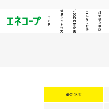
灯
ご
こ
灯
油
契
ん
油
ネ
約
な
積
ッ
内
に
立
ト
容
お
申
注
変
得
込
文
更
最新記事