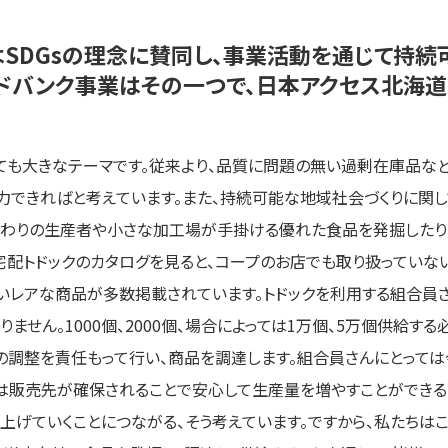
はSDGsの理念に賛同し、事業活動を通じて持続
ードバンク事業はその一つで、日本アクセス北海
ても大きなテーマです。従来より、品質に問題の無い過剰在庫品など
力できればと考えています。また、持続可能な地域社会づくりに関
だわりの生産者や小さな加工場が手掛ける優れた食品を発掘したり
宅配トドックのカタログを見ると、コープのお店でも取り扱ってい
いレアな商品が多数掲載されています。トドックを利用する組合員さ
ません。1000個、2000個、場合によっては1万個、5万個供給す
調整を責任もって行い、商品を調達します。組合員さんにとって
は販売先が確保されることで安心して生産量を増やすことができる
上げていくことにつながる、そう考えています。ですから、私たちは