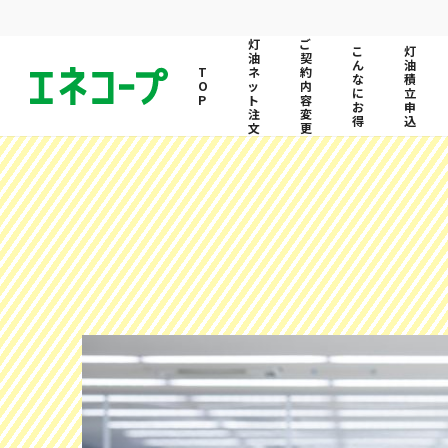
灯
ご
こ
灯
油
契
ん
油
ネ
約
な
積
ッ
内
に
立
ト
容
お
申
注
変
得
込
文
更