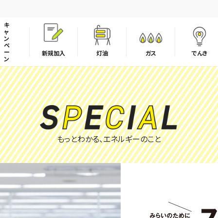
キ
ャ
ン
ペ
ー
新規加入
灯油
ガス
でんき
ン
LPガスの取引適正化・料金透明化に向けた取組み宣言
もっとわかる、エネルギーのこと