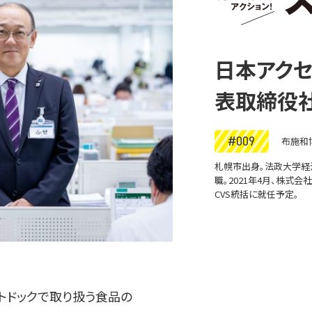
日本アクセ
表取締役社
#009
布施和
札幌市出身。法政大学経済
職。2021年4月、株式
CVS統括に就任予定。
トドックで取り扱う食品の