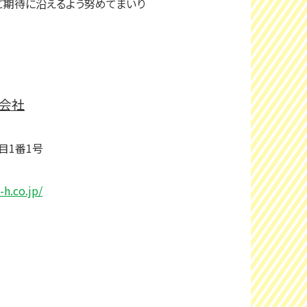
ご期待に沿えるよう努めてまいり
会社
目1番1号
h.co.jp/