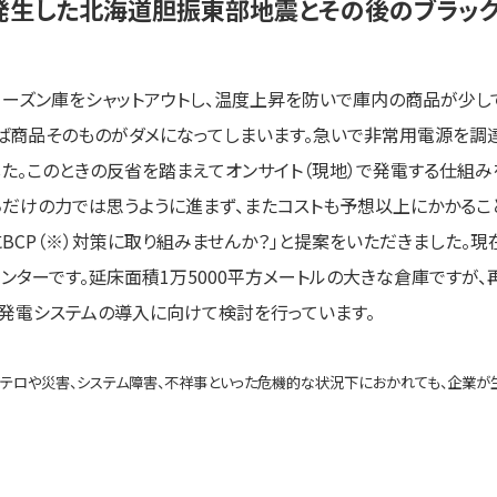
に発生した北海道胆振東部地震とその後のブラッ
ローズン庫をシャットアウトし、温度上昇を防いで庫内の商品が少し
商品そのものがダメになってしまいます。急いで非常用電源を調
た。このときの反省を踏まえてオンサイト（現地）で発電する仕組
ちだけの力では思うように進まず、またコストも予想以上にかかるこ
にBCP（※）対策に取り組みませんか？」と提案をいただきました。
ンターです。延床面積1万5000平方メートルの大きな倉庫ですが、
発電システムの導入に向けて検討を行っています。
業がテロや災害、システム障害、不祥事といった危機的な状況下におかれても、企業